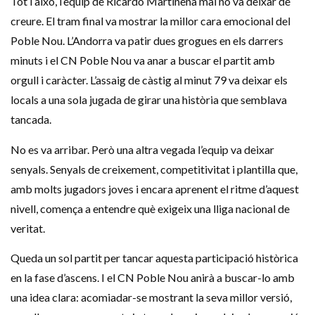
Tot i això, l’equip de Ricardo Martinena mai no va deixar de
creure. El tram final va mostrar la millor cara emocional del
Poble Nou. L’Andorra va patir dues grogues en els darrers
minuts i el CN Poble Nou va anar a buscar el partit amb
orgull i caràcter. L’assaig de càstig al minut 79 va deixar els
locals a una sola jugada de girar una història que semblava
tancada.
No es va arribar. Però una altra vegada l’equip va deixar
senyals. Senyals de creixement, competitivitat i plantilla que,
amb molts jugadors joves i encara aprenent el ritme d’aquest
nivell, comença a entendre què exigeix ​​una lliga nacional de
veritat.
Queda un sol partit per tancar aquesta participació històrica
en la fase d’ascens. I el CN Poble Nou anirà a buscar-lo amb
una idea clara: acomiadar-se mostrant la seva millor versió,