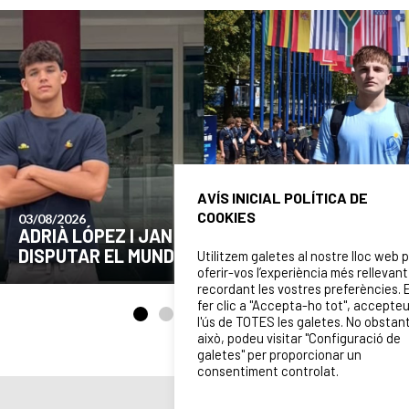
AVÍS INICIAL POLÍTICA DE
COOKIES
24/07/2026
COMUNICAT DE LA JUNTA DIRECTIVA SOBRE
EL MOMENT ACTUAL DEL CLUB
Utilitzem galetes al nostre lloc web 
oferir-vos l’experiència més rellevant
recordant les vostres preferències. 
fer clic a "Accepta-ho tot", accepte
l'ús de TOTES les galetes. No obstan
això, podeu visitar "Configuració de
galetes" per proporcionar un
consentiment controlat.