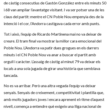
de càstig consecutius de Gastón González entre els minuts 50
i 68 van ampliar l’avantatge visitant. I va ser potser una de les
claus del partit: mentre el CN Poble Nou empenyia des de la
intenció i el cor, l’Andorra castigava cada error amb punts.
Tot i això, l’equip de Ricardo Martinena mai no va deixar de
creure. El tram final va mostrar la millor cara emocional del
Poble Nou. L’Andorra va patir dues grogues en els darrers
minuts i el CN Poble Nou va anar a buscar el partit amb
orgull i caràcter. L’assaig de càstig al minut 79 va deixar els
locals a una sola jugada de girar una història que semblava
tancada.
No es va arribar. Però una altra vegada l’equip va deixar
senyals. Senyals de creixement, competitivitat i plantilla que,
amb molts jugadors joves i encara aprenent el ritme d’aquest
nivell, comença a entendre què exigeix ​​una lliga nacional de