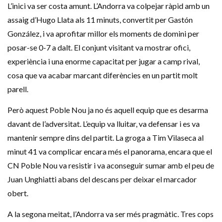
L’inici va ser costa amunt. L’Andorra va colpejar ràpid amb un
assaig d’Hugo Llata ​​als 11 minuts, convertit per Gastón
González, i va aprofitar millor els moments de domini per
posar-se 0-7 a dalt. El conjunt visitant va mostrar ofici,
experiència i una enorme capacitat per jugar a camp rival,
cosa que va acabar marcant diferències en un partit molt
parell.
Però aquest Poble Nou ja no és aquell equip que es desarma
davant de l’adversitat. L’equip va lluitar, va defensar i es va
mantenir sempre dins del partit. La groga a Tim Vilaseca al
minut 41 va complicar encara més el panorama, encara que el
CN Poble Nou va resistir i va aconseguir sumar amb el peu de
Juan Unghiatti abans del descans per deixar el marcador
obert.
A la segona meitat, l’Andorra va ser més pragmàtic. Tres cops