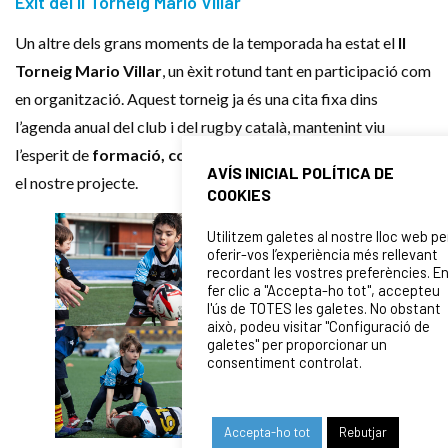
Èxit del II Torneig Mario Villar
Un altre dels grans moments de la temporada ha estat el
II
Torneig Mario Villar
, un èxit rotund tant en participació com
en organització. Aquest torneig ja és una cita fixa dins
l’agenda anual del club i del rugby català, mantenint viu
l’esperit de
formació, convivència i homenatge
que inspira
AVÍS INICIAL POLÍTICA DE
el nostre projecte.
COOKIES
Utilitzem galetes al nostre lloc web pe
oferir-vos l’experiència més rellevant
recordant les vostres preferències. E
fer clic a "Accepta-ho tot", accepteu
l'ús de TOTES les galetes. No obstant
això, podeu visitar "Configuració de
galetes" per proporcionar un
consentiment controlat.
Accepta-ho tot
Rebutjar