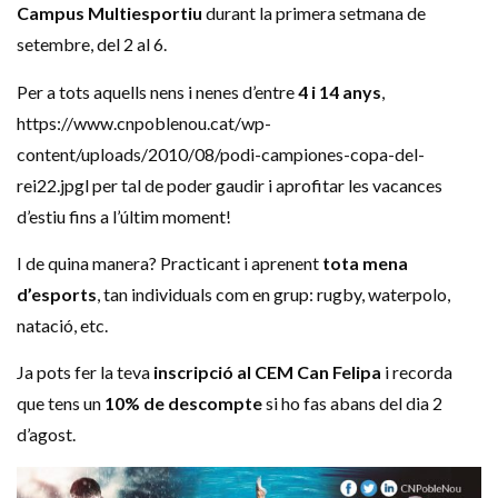
Campus Multiesportiu
durant la primera setmana de
setembre, del 2 al 6.
Per a tots aquells nens i nenes d’entre
4 i 14 anys
,
https://www.cnpoblenou.cat/wp-
content/uploads/2010/08/podi-campiones-copa-del-
rei22.jpgl per tal de poder gaudir i aprofitar les vacances
d’estiu fins a l’últim moment!
I de quina manera? Practicant i aprenent
tota mena
d’esports
, tan individuals com en grup: rugby, waterpolo,
natació, etc.
Ja pots fer la teva
inscripció al CEM Can Felipa
i recorda
que tens un
10% de descompte
si ho fas abans del dia 2
d’agost.