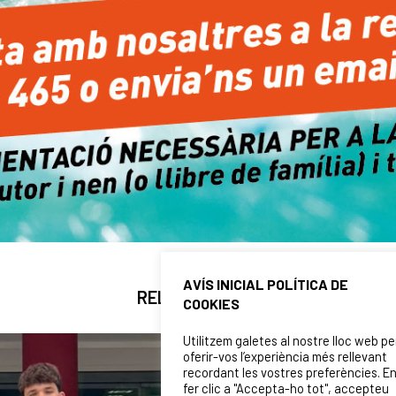
AVÍS INICIAL POLÍTICA DE
RELATED NEWS
COOKIES
Utilitzem galetes al nostre lloc web pe
oferir-vos l’experiència més rellevant
recordant les vostres preferències. E
fer clic a "Accepta-ho tot", accepteu