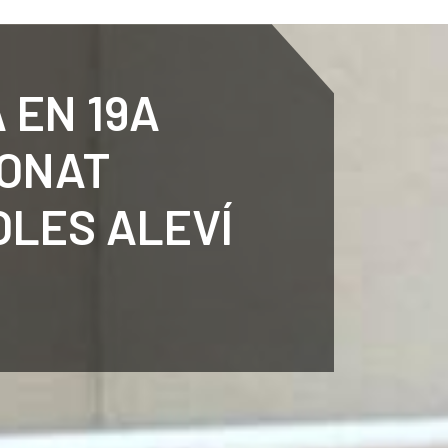
ENTENARY
SPORTS
CALENDAR
NEWS
WH
A EN 19A
IONAT
OLES ALEVÍ