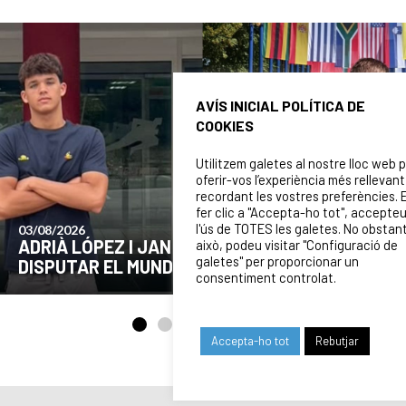
AVÍS INICIAL POLÍTICA DE
COOKIES
Utilitzem galetes al nostre lloc web 
oferir-vos l’experiència més rellevant
recordant les vostres preferències. 
fer clic a "Accepta-ho tot", accepte
l'ús de TOTES les galetes. No obstan
24/07/2026
COMUNICAT DE LA JUNTA DIRECTIVA SOBRE
això, podeu visitar "Configuració de
galetes" per proporcionar un
EL MOMENT ACTUAL DEL CLUB
consentiment controlat.
Accepta-ho tot
Rebutjar