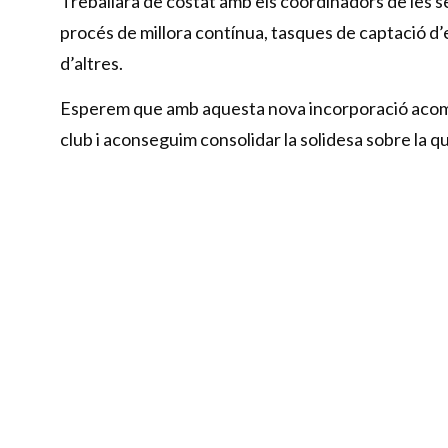
Treballarà de costat amb els coordinadors de les s
procés de millora contínua, tasques de captació d’
d’altres.
Esperem que amb aquesta nova incorporació acom
club i aconseguim consolidar la solidesa sobre la qu
Benvingut!