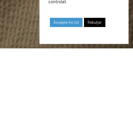
controlat.
Accepta-ho tot
Rebutjar