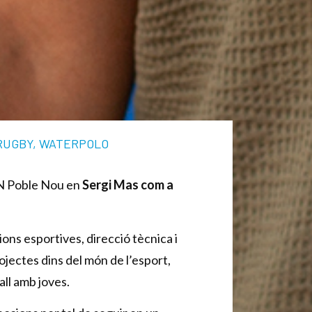
RUGBY
,
WATERPOLO
l CN Poble Nou en
Sergi Mas com a
ions esportives, direcció tècnica i
ojectes dins del món de l’esport,
all amb joves.