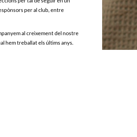
eccions per tal de seguir en un
espònsors per al club, entre
panyem al creixement del nostre
al hem treballat els últims anys.