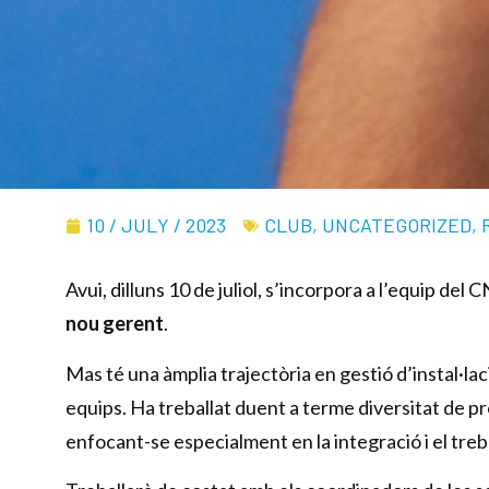
10 / JULY / 2023
CLUB
,
UNCATEGORIZED
,
Avui, dilluns 10 de juliol, s’incorpora a l’equip de
nou gerent
.
Mas té una àmplia trajectòria en gestió d’instal·lac
equips. Ha treballat duent a terme diversitat de pr
enfocant-se especialment en la integració i el treb