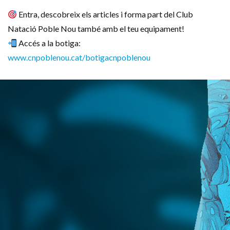
Entra, descobreix els articles i forma part del Club
Natació Poble Nou també amb el teu equipament!
Accés a la botiga:
www.cnpoblenou.cat/botigacnpoblenou