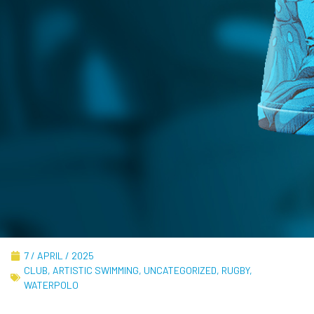
7 / APRIL / 2025
CLUB
,
ARTISTIC SWIMMING
,
UNCATEGORIZED
,
RUGBY
,
WATERPOLO