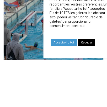
recordant les vostres preferències. E
fer clic a "Accepta-ho tot", accepteu
l'ús de TOTES les galetes. No obstant
això, podeu visitar "Configuració de
galetes" per proporcionar un
consentiment controlat.
Accepta-ho tot
Rebutjar
Ens alegrem de la feina. Ara toca gaudir i aprofitar tots
aquests jugadors que pugen amb força.
Volem felicitar-los per la seva entrega i esforç.
3×3!