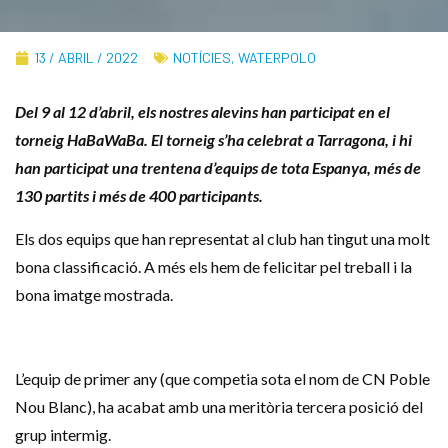
13 / ABRIL / 2022
NOTÍCIES
,
WATERPOLO
Del 9 al 12 d’abril, els nostres alevins han participat en el
torneig HaBaWaBa. El torneig s’ha celebrat a Tarragona, i hi
han participat una trentena d’equips de tota Espanya, més de
130 partits i més de 400 participants.
Els dos equips que han representat al club han tingut una molt
bona classificació. A més els hem de felicitar pel treball i la
bona imatge mostrada.
L’equip de primer any (que competia sota el nom de CN Poble
Nou Blanc), ha acabat amb una meritòria tercera posició del
grup intermig.