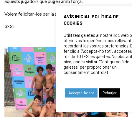
aquests jugadors que pugen amb força.
Volem felicitar-los per la seva entrega i esforç.
AVÍS INICIAL POLÍTICA DE
COOKIES
3×3!
Utilitzem galetes al nostre lloc web 
oferir-vos l’experiència més rellevant
recordant les vostres preferències. 
fer clic a "Accepta-ho tot", accepte
l'ús de TOTES les galetes. No obstan
això, podeu visitar "Configuració de
galetes" per proporcionar un
consentiment controlat.
Accepta-ho tot
Rebutjar