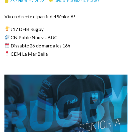
25 / MARCH / 2022
UNCATEGORIZED
,
RUGBY
Viu en directe el partit del Sènior A!
J17 DHB Rugby
CN Poble Nou vs. BUC
Dissabte 26 de març a les 16h
CEM La Mar Bella