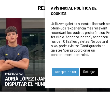
RELATED NEWS
AVÍS INICIAL POLÍTICA DE
COOKIES
Utilitzem galetes al nostre lloc web pe
oferir-vos l’experiència més rellevant
recordant les vostres preferències. E
fer clic a "Accepta-ho tot", accepteu
l'ús de TOTES les galetes. No obstant
això, podeu visitar "Configuració de
galetes" per proporcionar un
consentiment controlat.
Accepta-ho tot
Rebutjar
24/07/2026
COMUNICAT DE LA JUNTA DIRECTIVA SOBRE
EL MOMENT ACTUAL DEL CLUB