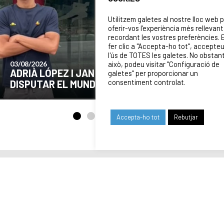
Utilitzem galetes al nostre lloc web 
oferir-vos l’experiència més rellevant
recordant les vostres preferències. 
fer clic a "Accepta-ho tot", accepte
l'ús de TOTES les galetes. No obstan
això, podeu visitar "Configuració de
24/07/2026
COMUNICAT DE LA JUNTA DIRECTIVA SOBRE
galetes" per proporcionar un
consentiment controlat.
EL MOMENT ACTUAL DEL CLUB
Accepta-ho tot
Rebutjar
ELS NOSTRES
PATROCINADORS