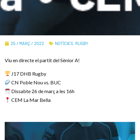
25 / MARÇ / 2022
NOTÍCIES
,
RUGBY
Viu en directe el partit del Sènior A!
J17 DHB Rugby
CN Poble Nou vs. BUC
Dissabte 26 de març a les 16h
CEM La Mar Bella