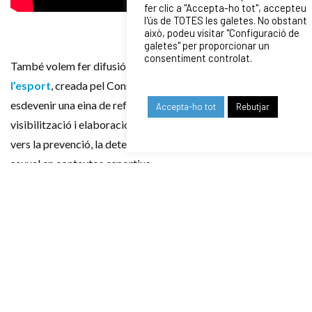
fer clic a "Accepta-ho tot", accepteu
l'ús de TOTES les galetes. No obstant
això, podeu visitar "Configuració de
galetes" per proporcionar un
consentiment controlat.
També volem fer difusió de la guia
La violència sexual a
l’esport
, creada pel Consell Català de l’esport, on l’objectiu és
esdevenir una eina de referència en la tasca de conscienciació,
Accepta-ho tot
Rebutjar
visibilització i elaboració de plans d’actuació que treballin
vers la prevenció, la detecció i l’abordatge de la violència
sexual en contextos esportius.
RELATED NEWS