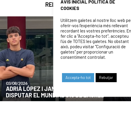
AVÍS INICIAL POLÍTICA DE
RELATED NEWS
COOKIES
Utilitzem galetes al nostre lloc web pe
oferir-vos l’experiència més rellevant
recordant les vostres preferències. E
fer clic a "Accepta-ho tot", accepteu
l'ús de TOTES les galetes. No obstant
això, podeu visitar "Configuració de
galetes" per proporcionar un
consentiment controlat.
Accepta-ho tot
Rebutjar
24/07/2026
COMUNICAT DE LA JUNTA DIRECTIVA SOBRE
EL MOMENT ACTUAL DEL CLUB