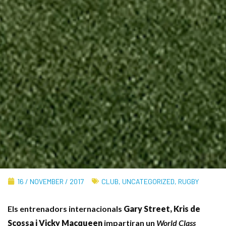
16 / NOVEMBER / 2017
CLUB
,
UNCATEGORIZED
,
RUGBY
Els entrenadors internacionals
Gary Street, Kris de
Scossa i Vicky Macqueen
impartiran un
World Class