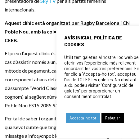
presentadora de
Sky TV
per als partits femenins
internacionals.
Aquest clínic està organitzat per Rugby Barcelona i CN
Poble Nou, amb la col•laboració del CEM Can Felipa i el
AVÍS INICIAL POLÍTICA DE
CEEB.
COOKIES
El preu d’aquest clínic és de 35 € euros per als dos dies, i en
Utilitzem galetes al nostre lloc web pe
cas d’assistir només a un, el preu serà de 20 €. Pel que fa al
oferir-vos l’experiència més rellevant
recordant les vostres preferències. E
mètode de pagament, cal fer una transferència amb l’import
fer clic a "Accepta-ho tot", accepteu
corresponent abans del dia 8 de desembre (posant
l'ús de TOTES les galetes. No obstant
això, podeu visitar "Configuració de
d’assumpte “World Class Coaching” i afegint el nom i el
galetes" per proporcionar un
consentiment controlat.
cognom) al següent número de compte de Club Natació
Poble Nou ES15 2085 9308 5003 3006 8065
Accepta-ho tot
Rebutjar
Per tal de saber i organitzar com cal el clínic, o per a
qualsevol dubte que tinguis, et preguem que ens enviïs un
missatge a info@cnpoblenou.catamb el nom i cognoms, i