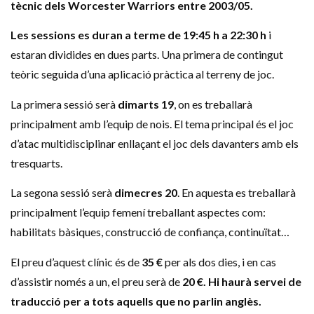
tècnic dels Worcester Warriors entre 2003/05.
Les sessions es duran a terme de 19:45 h a 22:30 h
i
estaran dividides en dues parts. Una primera de contingut
teòric seguida d’una aplicació pràctica al terreny de joc.
La primera sessió serà
dimarts 19
, on es treballarà
principalment amb l’equip de nois. El tema principal és el joc
d’atac multidisciplinar enllaçant el joc dels davanters amb els
tresquarts.
La segona sessió serà
dimecres 20
. En aquesta es treballarà
principalment l’equip femení treballant aspectes com:
habilitats bàsiques, construcció de confiança, continuïtat…
El preu d’aquest clínic és de
35 €
per als dos dies, i en cas
d’assistir només a un, el preu serà de
20 €. Hi haurà servei de
traducció per a tots aquells que no parlin anglès.