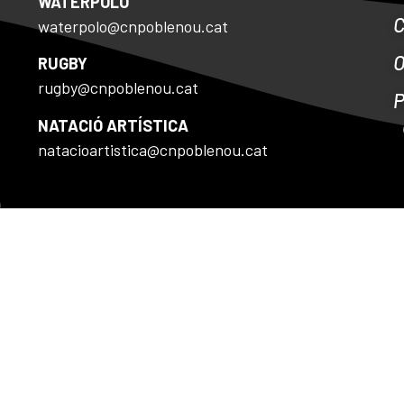
WATERPOLO
waterpolo@cnpoblenou.cat
RUGBY
rugby@cnpoblenou.cat
NATACIÓ ARTÍSTICA
natacioartistica@cnpoblenou.cat
E COOKIES
Disseny by Tactic.cat