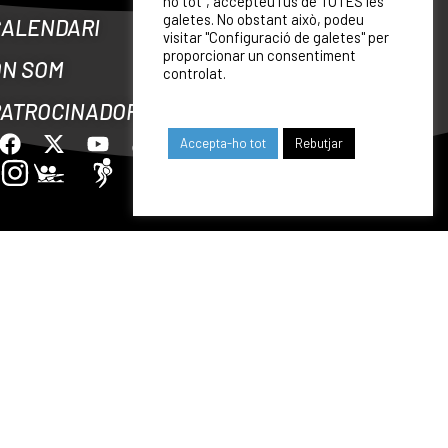
ho tot", accepteu l'ús de TOTES les
galetes. No obstant això, podeu
CALENDARI
visitar "Configuració de galetes" per
proporcionar un consentiment
ON SOM
controlat.
PATROCINADORS
Accepta-ho tot
Rebutjar