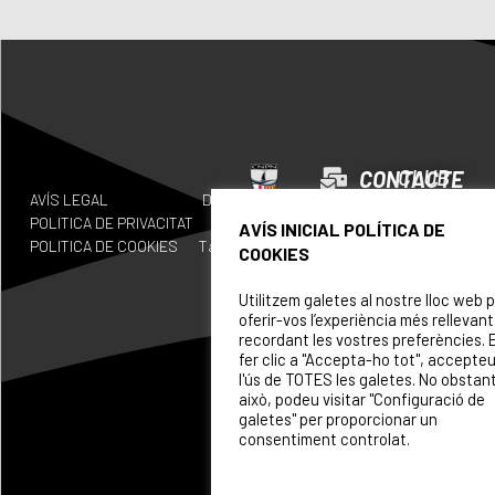
CLUB
CONTACTE
AVÍS LEGAL
Disseny
INFORMACIÓ
COL·LABORADORS
CENTENA
POLITICA DE PRIVACITAT
by
GENERAL
AVÍS INICIAL POLÍTICA DE
POLITICA DE COOKIES
Tactic.c
info@cnpoblenou.cat
COOKIES
SECCION
at
ESPORTI
WATERPOLO
Utilitzem galetes al nostre lloc web 
waterpolo@cnpoblenou.c
oferir-vos l’experiència més rellevant
CALENDA
recordant les vostres preferències. 
RUGBY
fer clic a "Accepta-ho tot", accepte
ON
rugby@cnpoblenou.cat
l'ús de TOTES les galetes. No obstan
SOM
això, podeu visitar "Configuració de
NATACIÓ
galetes" per proporcionar un
ARTÍSTICA
consentiment controlat.
PATROCI
natacioartistica@cnpobl