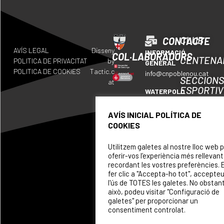
CLUB
CONTACTE
AVÍS LEGAL
Disseny
INFORMACIÓ
COL·LABORADORS
CENTENA
POLITICA DE PRIVACITAT
by
GENERAL
POLITICA DE COOKIES
Tactic.c
info@cnpoblenou.cat
SECCION
at
ESPORTI
WATERPOLO
waterpolo@cnpoblenou.c
CALENDA
AVÍS INICIAL POLÍTICA DE
RUGBY
COOKIES
ON
rugby@cnpoblenou.cat
SOM
Utilitzem galetes al nostre lloc web 
NATACIÓ
oferir-vos l’experiència més rellevant
ARTÍSTICA
PATROCI
recordant les vostres preferències. 
natacioartistica@cnpobl
fer clic a "Accepta-ho tot", accepte
l'ús de TOTES les galetes. No obstan
això, podeu visitar "Configuració de
galetes" per proporcionar un
consentiment controlat.