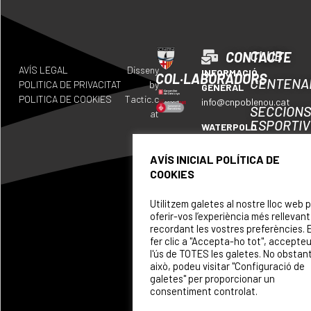
CLUB
CONTACTE
AVÍS LEGAL
Disseny
INFORMACIÓ
COL·LABORADORS
CENTENA
POLITICA DE PRIVACITAT
by
GENERAL
POLITICA DE COOKIES
Tactic.c
info@cnpoblenou.cat
SECCION
at
ESPORTI
WATERPOLO
waterpolo@cnpoblenou.c
CALENDA
AVÍS INICIAL POLÍTICA DE
RUGBY
COOKIES
ON
rugby@cnpoblenou.cat
SOM
Utilitzem galetes al nostre lloc web 
NATACIÓ
oferir-vos l’experiència més rellevant
ARTÍSTICA
PATROCI
recordant les vostres preferències. 
natacioartistica@cnpobl
fer clic a "Accepta-ho tot", accepte
l'ús de TOTES les galetes. No obstan
això, podeu visitar "Configuració de
galetes" per proporcionar un
consentiment controlat.