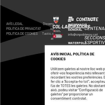
CLUB
CONTACTE
AVÍS LEGAL
Disseny
INFORMACIÓ
COL·LABORADORS
CENTENA
POLITICA DE PRIVACITAT
by
GENERAL
POLITICA DE COOKIES
Tactic.c
info@cnpoblenou.cat
SECCION
at
ESPORTI
WATERPOLO
waterpolo@cnpoblenou.c
CALENDA
AVÍS INICIAL POLÍTICA DE
RUGBY
COOKIES
ON
rugby@cnpoblenou.cat
SOM
Utilitzem galetes al nostre lloc web 
NATACIÓ
oferir-vos l’experiència més rellevant
ARTÍSTICA
PATROCI
recordant les vostres preferències. 
natacioartistica@cnpobl
fer clic a "Accepta-ho tot", accepte
l'ús de TOTES les galetes. No obstan
això, podeu visitar "Configuració de
galetes" per proporcionar un
consentiment controlat.