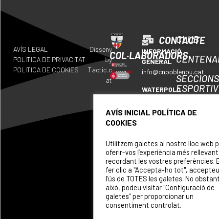
CLUB
CONTACTE
AVÍS LEGAL
Disseny
INFORMACIÓ
COL·LABORADORS
CENTENA
POLITICA DE PRIVACITAT
by
GENERAL
POLITICA DE COOKIES
Tactic.c
info@cnpoblenou.cat
SECCION
at
ESPORTI
WATERPOLO
waterpolo@cnpoblenou.c
CALENDA
AVÍS INICIAL POLÍTICA DE
RUGBY
COOKIES
ON
rugby@cnpoblenou.cat
SOM
Utilitzem galetes al nostre lloc web 
NATACIÓ
oferir-vos l’experiència més rellevant
ARTÍSTICA
PATROCI
recordant les vostres preferències. 
natacioartistica@cnpobl
fer clic a "Accepta-ho tot", accepte
l'ús de TOTES les galetes. No obstan
això, podeu visitar "Configuració de
galetes" per proporcionar un
consentiment controlat.