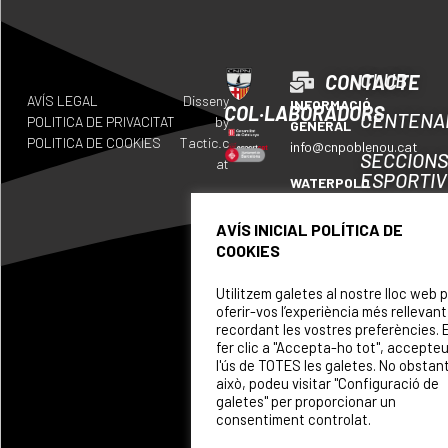
CLUB
CONTACTE
AVÍS LEGAL
Disseny
INFORMACIÓ
COL·LABORADORS
CENTENA
POLITICA DE PRIVACITAT
by
GENERAL
POLITICA DE COOKIES
Tactic.c
info@cnpoblenou.cat
SECCION
at
ESPORTI
WATERPOLO
waterpolo@cnpoblenou.c
CALENDA
AVÍS INICIAL POLÍTICA DE
RUGBY
COOKIES
ON
rugby@cnpoblenou.cat
SOM
Utilitzem galetes al nostre lloc web 
NATACIÓ
oferir-vos l’experiència més rellevant
ARTÍSTICA
PATROCI
recordant les vostres preferències. 
natacioartistica@cnpobl
fer clic a "Accepta-ho tot", accepte
l'ús de TOTES les galetes. No obstan
això, podeu visitar "Configuració de
galetes" per proporcionar un
consentiment controlat.