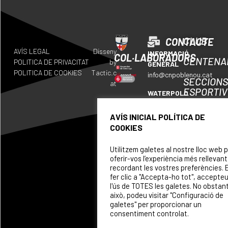
CLUB
CONTACTE
AVÍS LEGAL
Disseny
INFORMACIÓ
COL·LABORADORS
CENTENA
POLITICA DE PRIVACITAT
by
GENERAL
POLITICA DE COOKIES
Tactic.c
info@cnpoblenou.cat
SECCION
at
ESPORTI
WATERPOLO
waterpolo@cnpoblenou.c
CALENDA
AVÍS INICIAL POLÍTICA DE
RUGBY
COOKIES
ON
rugby@cnpoblenou.cat
SOM
Utilitzem galetes al nostre lloc web 
NATACIÓ
oferir-vos l’experiència més rellevant
ARTÍSTICA
PATROCI
recordant les vostres preferències. 
natacioartistica@cnpobl
fer clic a "Accepta-ho tot", accepte
l'ús de TOTES les galetes. No obstan
això, podeu visitar "Configuració de
galetes" per proporcionar un
consentiment controlat.