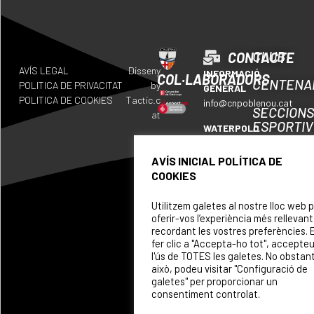
CLUB
CONTACTE
AVÍS LEGAL
Disseny
INFORMACIÓ
COL·LABORADORS
CENTENA
POLITICA DE PRIVACITAT
by
GENERAL
POLITICA DE COOKIES
Tactic.c
info@cnpoblenou.cat
SECCION
at
ESPORTI
WATERPOLO
waterpolo@cnpoblenou.c
CALENDA
AVÍS INICIAL POLÍTICA DE
RUGBY
COOKIES
ON
rugby@cnpoblenou.cat
SOM
Utilitzem galetes al nostre lloc web 
NATACIÓ
oferir-vos l’experiència més rellevant
ARTÍSTICA
PATROCI
recordant les vostres preferències. 
natacioartistica@cnpobl
fer clic a "Accepta-ho tot", accepte
l'ús de TOTES les galetes. No obstan
això, podeu visitar "Configuració de
galetes" per proporcionar un
consentiment controlat.