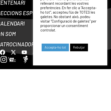
CENTENARI
rellevant recordant les vostres
preferències. En fer clic a "Accepta-
ECCIONS ESPORTIVES
ho tot", accepteu l'ús de TOTES les
galetes. No obstant això, podeu
visitar "Configuració de galetes" per
CALENDARI
proporcionar un consentiment
controlat.
ON SOM
PATROCINADORS
Accepta-ho tot
Rebutjar