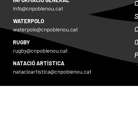
info@cnpoblenou.cat
S
WATERPOLO
waterpolo@cnpoblenou.cat
RUGBY
rugby@cnpoblenou.cat
NATACIÓ ARTÍSTICA
natacioartistica@cnpoblenou.cat
E COOKIES
Disseny by Tactic.cat