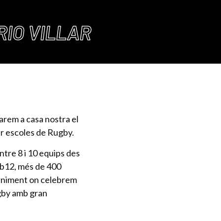
RIO VILLAR
rarem a casa nostra el
per escoles de Rugby.
ntre 8 i 10 equips des
ub12, més de 400
eniment on celebrem
ugby amb gran