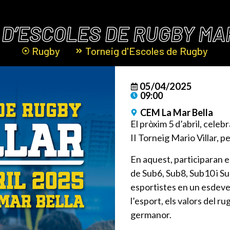
G D’ESCOLES DE RUGBY MA
Rugby
Torneig d'Escoles de Rugby
05/04/2025
09:00
CEM La Mar Bella
El pròxim 5 d’abril, celeb
II Torneig Mario Villar, 
En aquest, participaran e
de Sub6, Sub8, Sub10 i S
esportistes en un esdev
l’esport, els valors del r
germanor.