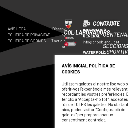
CLUB
CONTACTE
AVÍS LEGAL
Disseny
INFORMACIÓ
COL·LABORADORS
CENTENA
POLITICA DE PRIVACITAT
by
GENERAL
POLITICA DE COOKIES
Tactic.c
info@cnpoblenou.cat
SECCION
at
ESPORTI
WATERPOLO
waterpolo@cnpoblenou.c
CALENDA
AVÍS INICIAL POLÍTICA DE
RUGBY
COOKIES
ON
rugby@cnpoblenou.cat
SOM
Utilitzem galetes al nostre lloc web 
NATACIÓ
oferir-vos l’experiència més rellevant
ARTÍSTICA
PATROCI
recordant les vostres preferències. 
natacioartistica@cnpobl
fer clic a "Accepta-ho tot", accepte
l'ús de TOTES les galetes. No obstan
això, podeu visitar "Configuració de
galetes" per proporcionar un
consentiment controlat.