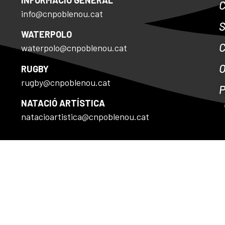
info@cnpoblenou.cat
S
WATERPOLO
waterpolo@cnpoblenou.cat
RUGBY
rugby@cnpoblenou.cat
NATACIÓ ARTÍSTICA
natacioartistica@cnpoblenou.cat
E COOKIES
Disseny by Tactic.cat