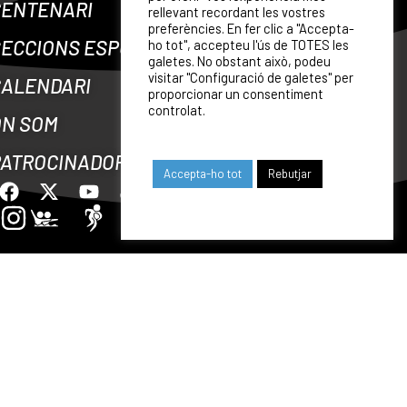
CENTENARI
rellevant recordant les vostres
preferències. En fer clic a "Accepta-
ECCIONS ESPORTIVES
ho tot", accepteu l'ús de TOTES les
galetes. No obstant això, podeu
visitar "Configuració de galetes" per
CALENDARI
proporcionar un consentiment
controlat.
ON SOM
PATROCINADORS
Accepta-ho tot
Rebutjar