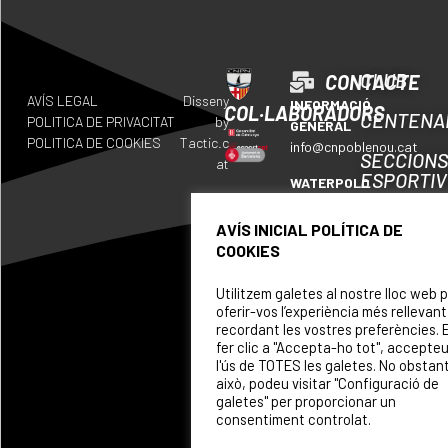
CLUB
CONTACTE
AVÍS LEGAL
Disseny
INFORMACIÓ
COL·LABORADORS
CENTENA
POLITICA DE PRIVACITAT
by
GENERAL
POLITICA DE COOKIES
Tactic.c
info@cnpoblenou.cat
SECCION
at
ESPORTI
WATERPOLO
waterpolo@cnpoblenou.c
CALENDA
AVÍS INICIAL POLÍTICA DE
RUGBY
COOKIES
ON
rugby@cnpoblenou.cat
SOM
Utilitzem galetes al nostre lloc web 
NATACIÓ
oferir-vos l’experiència més rellevant
ARTÍSTICA
PATROCI
recordant les vostres preferències. 
natacioartistica@cnpobl
fer clic a "Accepta-ho tot", accepte
l'ús de TOTES les galetes. No obstan
això, podeu visitar "Configuració de
galetes" per proporcionar un
consentiment controlat.