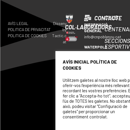
CLUB
CONTACTE
AVÍS LEGAL
Disseny
INFORMACIÓ
COL·LABORADORS
CENTENA
POLITICA DE PRIVACITAT
by
GENERAL
POLITICA DE COOKIES
Tactic.c
info@cnpoblenou.cat
SECCION
at
ESPORTI
WATERPOLO
waterpolo@cnpoblenou.c
CALENDA
AVÍS INICIAL POLÍTICA DE
RUGBY
COOKIES
ON
rugby@cnpoblenou.cat
SOM
NATACIÓ
Utilitzem galetes al nostre lloc web 
oferir-vos l’experiència més rellevant
ARTÍSTICA
PATROCI
recordant les vostres preferències. 
natacioartistica@cnpobl
fer clic a "Accepta-ho tot", accepte
l'ús de TOTES les galetes. No obstan
això, podeu visitar "Configuració de
galetes" per proporcionar un
consentiment controlat.