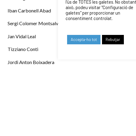
l'ús de TOTES les galetes. No obstan
això, podeu visitar "Configuració de
Iban Carbonell Abad
galetes" per proporcionar un
consentiment controlat.
Sergi Colomer Montsalvatje
Jan Vidal Leal
Accepta-ho tot
Rebutjar
Tizziano Conti
Jordi Anton Boixadera
COMPETICIÓ
1A DIVISIÓ MASCULINA
CLASSIFICACIÓ
• CLASSIFICACIÓ
CALENDARI
• CALENDARI 2023-24