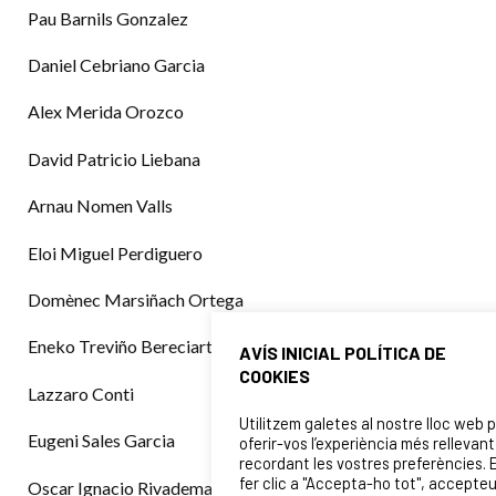
Pau Barnils Gonzalez
Daniel Cebriano Garcia
Alex Merida Orozco
David Patricio Liebana
Arnau Nomen Valls
Eloi Miguel Perdiguero
Domènec Marsiñach Ortega
Eneko Treviño Bereciartua
AVÍS INICIAL POLÍTICA DE
COOKIES
Lazzaro Conti
Utilitzem galetes al nostre lloc web 
Eugeni Sales Garcia
oferir-vos l’experiència més rellevant
recordant les vostres preferències. 
fer clic a "Accepta-ho tot", accepte
Oscar Ignacio Rivademar Garcia