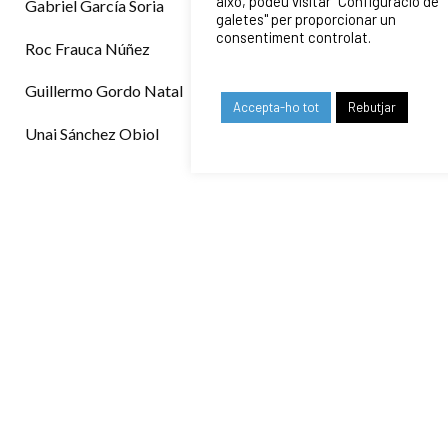
això, podeu visitar "Configuració de
Gabriel García Soria
galetes" per proporcionar un
consentiment controlat.
Roc Frauca Núñez
Guillermo Gordo Natal
Accepta-ho tot
Rebutjar
Unai Sánchez Obiol
COMPETICIÓ
CLASSIFICACIÓ
• CLASSIFICACIÓ
CALENDARI
• CALENDARI 2023-24
ENTRENAMENTS
Dilluns, dimarts i dijous