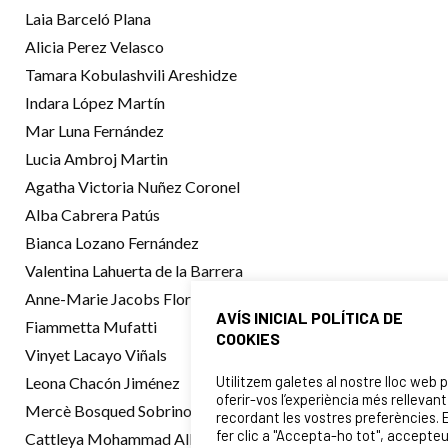
Laia Barceló Plana
Alicia Perez Velasco
Tamara Kobulashvili Areshidze
Indara López Martín
Mar Luna Fernández
Lucia Ambroj Martin
Agatha Victoria Nuñez Coronel
Alba Cabrera Patús
Bianca Lozano Fernández
Valentina Lahuerta de la Barrera
Anne-Marie Jacobs Flores
AVÍS INICIAL POLÍTICA DE
Fiammetta Mufatti
COOKIES
Vinyet Lacayo Viñals
Utilitzem galetes al nostre lloc web 
Leona Chacón Jiménez
oferir-vos l’experiència més rellevant
Mercè Bosqued Sobrino
recordant les vostres preferències. 
fer clic a "Accepta-ho tot", accepte
Cattleya Mohammad Albarghothi