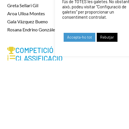
l'ús de TOTES les galetes. No obstan
Greta Sellari Gil
això, podeu visitar "Configuració de
galetes" per proporcionar un
Aroa Ulloa Montes
consentiment controlat.
Gala Vázquez Bueno
Rosana Endrino González
Accepta-ho tot
Rebutjar
COMPETICIÓ
CLASSIFICACIÓ
CLASSIFICACIÓ
CALENDARI
CALENDARI
ENTRENAMENTS