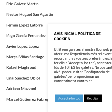
Eric Galvez Martin
Nestor Huguet San Agustin
Fermin Lopez Latorre
AVÍS INICIAL POLÍTICA DE
Iñigo Garcia Fernandez
COOKIES
Javier Lopez Lopez
Utilitzem galetes al nostre lloc web 
oferir-vos l’experiència més rellevant
Marçal Viñas Santiago
recordant les vostres preferències. 
fer clic a "Accepta-ho tot", accepte
Rafael Maghroud
l'ús de TOTES les galetes. No obstan
això, podeu visitar "Configuració de
galetes" per proporcionar un
Unai Sánchez Obiol
consentiment controlat.
Adriano Mazzoni
Accepta-ho tot
Rebutjar
Marcel Gutierrez Fabregat