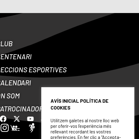
CLUB
CENTENARI
ECCIONS ESPORTIVES
CALENDARI
ON SOM
AVÍS INICIAL POLÍTICA DE
COOKIES
PATROCINADORS
Utilitzem galetes al nostre lloc web
per oferir-vos l’experiència més
rellevant recordant les vostres
preferències. En fer clic a "Accepta-