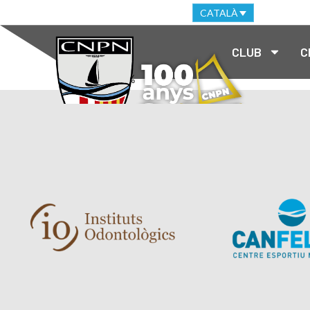
OFICINA VIRTUAL
CANAL ÈTIC
CATALÀ
CLUB
C
%%wppa%%