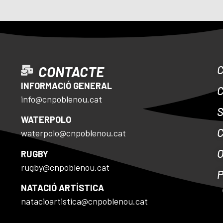
CONTACTE
INFORMACIÓ GENERAL
info@cnpoblenou.cat
S
WATERPOLO
waterpolo@cnpoblenou.cat
RUGBY
rugby@cnpoblenou.cat
NATACIÓ ARTÍSTICA
natacioartistica@cnpoblenou.cat