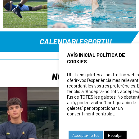
CALENDARI ESPORTIU
TOTES LES DATES
AVÍS INICIAL POLÍTICA DE
COOKIES
NOTÍCIES
Utilitzem galetes al nostre lloc web 
oferir-vos l’experiència més rellevant
recordant les vostres preferències. 
fer clic a "Accepta-ho tot", accepte
l'ús de TOTES les galetes. No obstan
això, podeu visitar "Configuració de
galetes" per proporcionar un
consentiment controlat.
Accepta-ho tot
Rebutjar