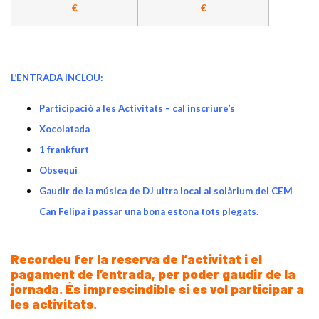
€
€
L’ENTRADA INCLOU:
Participació a les Activitats – cal inscriure’s
Xocolatada
1 frankfurt
Obsequi
Gaudir de la música de DJ ultra local al solàrium del CEM
Can Felipa i passar una bona estona tots plegats.
Recordeu fer la reserva de l’activitat i el
pagament de l’entrada, per poder gaudir de la
jornada. És imprescindible si es vol participar a
les activitats.