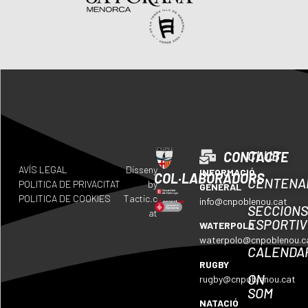
CLUB
CONTACTE
AVÍS LEGAL
Disseny
INFORMACIÓ
COL·LABORADORS
CENTENA
POLITICA DE PRIVACITAT
by
GENERAL
POLITICA DE COOKIES
Tactic.c
info@cnpoblenou.cat
SECCION
at
ESPORTI
WATERPOLO
waterpolo@cnpoblenou.c
CALENDA
RUGBY
ON
rugby@cnpoblenou.cat
SOM
NATACIÓ