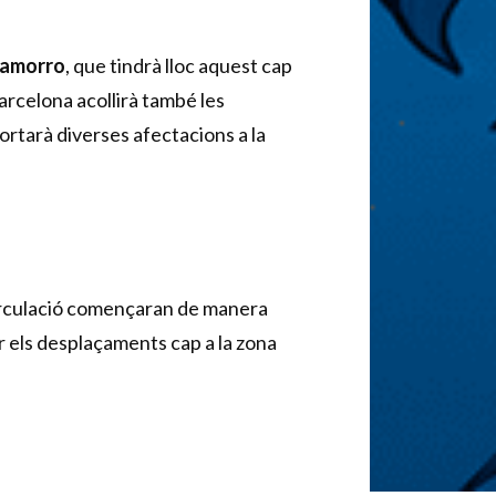
hamorro
, que tindrà lloc aquest cap
arcelona acollirà també les
ortarà diverses afectacions a la
 circulació començaran de manera
r els desplaçaments cap a la zona