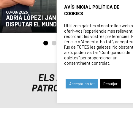
AVÍS INICIAL POLÍTICA DE
24/07/2026
COOKIES
COMUNICAT DE LA JUNTA DIRECTIVA SOBRE
EL MOMENT ACTUAL DEL CLUB
Utilitzem galetes al nostre lloc web 
oferir-vos l’experiència més rellevant
recordant les vostres preferències. 
fer clic a "Accepta-ho tot", accepte
l'ús de TOTES les galetes. No obstan
això, podeu visitar "Configuració de
galetes" per proporcionar un
consentiment controlat.
ELS NOSTRES
Accepta-ho tot
Rebutjar
PATROCINADORS