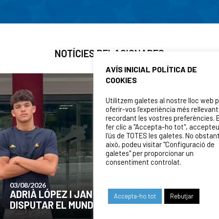
NOTÍCIES RELACIONADES
AVÍS INICIAL POLÍTICA DE
COOKIES
Utilitzem galetes al nostre lloc web 
oferir-vos l’experiència més rellevant
recordant les vostres preferències. 
fer clic a "Accepta-ho tot", accepte
l'ús de TOTES les galetes. No obstan
això, podeu visitar "Configuració de
galetes" per proporcionar un
consentiment controlat.
24/07/202
ÓPEZ I JAN LLORCA, CONVOCATS PER
COMUNI
Accepta-ho tot
Rebutjar
R EL MUNDIAL U16 DE ZAGREB
EL MOM