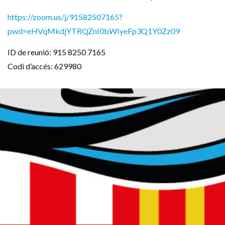
https://zoom.us/j/91582507165?
pwd=eHVqMkdjYTRQZnI0bWIyeFp3Q1Y0Zz09
ID de reunió: 915 8250 7165
Codi d’accés: 629980