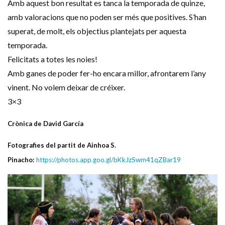
Amb aquest bon resultat es tanca la temporada de quinze,
amb valoracions que no poden ser més que positives. S’han
superat, de molt, els objectius plantejats per aquesta
temporada.
Felicitats a totes les noies!
Amb ganes de poder fer-ho encara millor, afrontarem l’any
vinent. No volem deixar de créixer.
3×3
Crònica de David García
Fotografies del partit de Ainhoa S.
Pinacho:
https://photos.app.goo.gl/bKkJzSwm41qZBar19