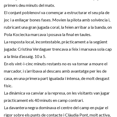
primers deu minuts del matx.
El conjunt poblenoví va començar a estructurar el seu pla de
joc i a enllaçar bones fases. Movien la pilota amb solvència i,
rubricant una gran jugada coral, la feien arribar a la banda, on
Pola Kociecka marcava i posava la final en taules.
La resposta local, incontestable, pràcticament a la següent
jugada: Cristina Verdaguer trencava a l’eix i marxava sola cap
a la línia d’assaig. 10 a 5.
En els vint-i-cinc minuts restants no es va tornar a moure el
marcador, i s’arribava al descans amb avantatge per les de
casa, en una primera part igualada i intensa, de molt desgast
físic.
La dinàmica va canviar a la represa, on les visitants van jugar
pràcticament els 40 minuts en camp contrari.
La davantera negra dominava el centre del camp en pujar el
rigor sobre els punts de contacte i Clàudia Pont, molt activa,