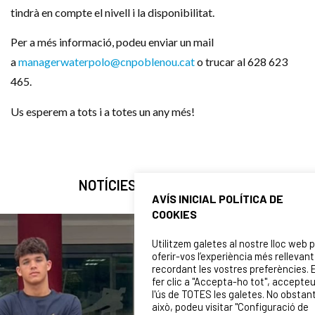
tindrà en compte el nivell i la disponibilitat.
Per a més informació, podeu enviar un mail
a
managerwaterpolo@cnpoblenou.cat
o trucar al 628 623
465.
Us esperem a tots i a totes un any més!
NOTÍCIES RELACIONADES
AVÍS INICIAL POLÍTICA DE
COOKIES
Utilitzem galetes al nostre lloc web 
oferir-vos l’experiència més rellevant
recordant les vostres preferències. 
fer clic a "Accepta-ho tot", accepte
l'ús de TOTES les galetes. No obstan
això, podeu visitar "Configuració de