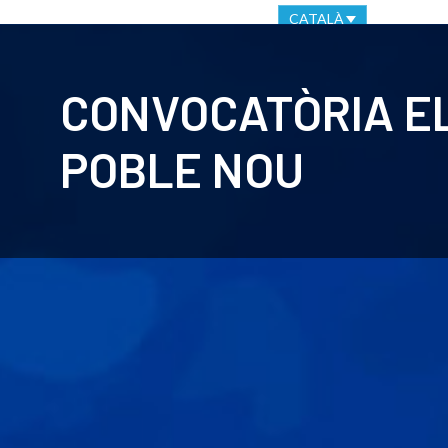
OFICINA VIRTUAL
CANAL ÈTIC
CATALÀ
CLUB
C
CONVOCATÒRIA E
POBLE NOU