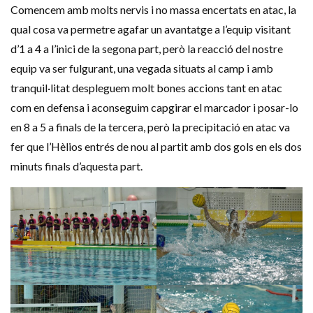
Comencem amb molts nervis i no massa encertats en atac, la
qual cosa va permetre agafar un avantatge a l’equip visitant
d’1 a 4 a l’inici de la segona part, però la reacció del nostre
equip va ser fulgurant, una vegada situats al camp i amb
tranquil·litat despleguem molt bones accions tant en atac
com en defensa i aconseguim capgirar el marcador i posar-lo
en 8 a 5 a finals de la tercera, però la precipitació en atac va
fer que l’Hèlios entrés de nou al partit amb dos gols en els dos
minuts finals d’aquesta part.