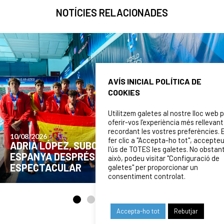
NOTÍCIES RELACIONADES
AVÍS INICIAL POLÍTICA DE
COOKIES
Utilitzem galetes al nostre lloc web 
oferir-vos l’experiència més rellevant
recordant les vostres preferències. 
fer clic a "Accepta-ho tot", accepte
03/08/2026
l'ús de TOTES les galetes. No obstan
ADRIÀ LÓPEZ I JAN LLORCA, CONVOCATS PER
això, podeu visitar "Configuració de
DISPUTAR EL MUNDIAL U16 DE ZAGREB
galetes" per proporcionar un
consentiment controlat.
Accepta-ho tot
Rebutjar