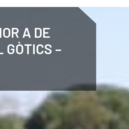
ENTENARI
ESPORTS
AGENDA
NOTÍCIES
O
IOR A DE
 GÒTICS –