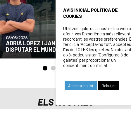
AVÍS INICIAL POLÍTICA DE
COOKIES
Utilitzem galetes al nostre lloc web 
oferir-vos l’experiència més rellevant
24/07/2026
recordant les vostres preferències. 
COMUNICAT DE LA JUNTA DIRECTIVA SOBRE
fer clic a "Accepta-ho tot", accepte
EL MOMENT ACTUAL DEL CLUB
l'ús de TOTES les galetes. No obstan
això, podeu visitar "Configuració de
galetes" per proporcionar un
consentiment controlat.
Accepta-ho tot
Rebutjar
ELS NOSTRES
PATROCINADORS