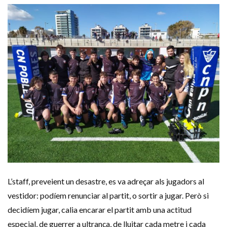
L’staff, preveient un desastre, es va adreçar als jugadors al
vestidor: podíem renunciar al partit, o sortir a jugar. Però si
decidíem jugar, calia encarar el partit amb una actitud
especial, de guerrer a ultrança, de lluitar cada metre i cada