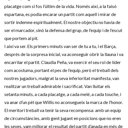
placatge com si fos l’últim de la vida. Només així, a la faisó
espartana, es podia encarar un partit com aquell i mirar de
sortir indemne espiritualment. El nostre objectiu no havia de
ser el marcador, sinó la defensa del grup, de l’equip i de l’escut
que portem al pit.
I així va ser. Els primers minuts van ser de tu a tu, i el Barça,
després de la sorpresa inicial, va aconseguir obrir la llauna i va
encarrilar el partit. Claudia Peña, va exercir el seu rol de líder
com acostuma, portant el pes de l’equip, però el treball dels
nostres jugadors, malgrat la seva inferioritat manifesta, van
realitzar un treball admirable i sacrificat. Van lluitar els
setanta minuts, a cada placatge, a cada melé, a cada touche, i
va anar d’un pèl que Willis no aconsegueix la marca de l’honor.
El meritori treball va tenir la seva recompensa: amb un equip
de circumstàncies, amb gent jugant en posicions que no eren
les seves, vam millorar el resultat del partit d’anada en més de