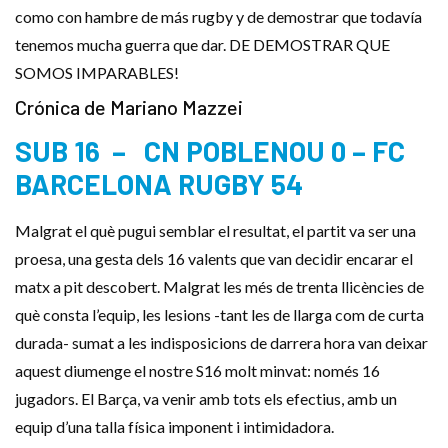
como con hambre de más rugby y de demostrar que todavía
tenemos mucha guerra que dar. DE DEMOSTRAR QUE
SOMOS IMPARABLES!
Crónica de Mariano Mazzei
SUB 16 – CN POBLENOU 0 – FC
BARCELONA RUGBY 54
Malgrat el què pugui semblar el resultat, el partit va ser una
proesa, una gesta dels 16 valents que van decidir encarar el
matx a pit descobert. Malgrat les més de trenta llicències de
què consta l’equip, les lesions -tant les de llarga com de curta
durada- sumat a les indisposicions de darrera hora van deixar
aquest diumenge el nostre S16 molt minvat: només 16
jugadors. El Barça, va venir amb tots els efectius, amb un
equip d’una talla física imponent i intimidadora.