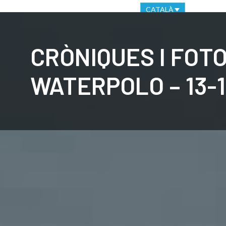
OFICINA VIRTUAL
CANAL ÈTIC
CATALÀ
CLUB
C
CRÒNIQUES I FOT
WATERPOLO – 13-1