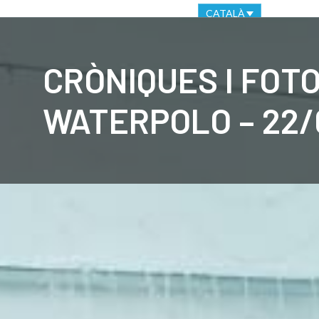
OFICINA VIRTUAL
CANAL ÈTIC
CATALÀ
CLUB
C
CRÒNIQUES I FOT
WATERPOLO – 22/